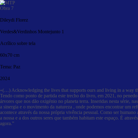
Pular
para
Obra 7
o
conteúdo
Dileydi Florez
Verdes&Verdinhos Montejunto 1
Acrílico sobre tela
60x70 cm
Tema: Paz
2024
«(…) Acknowledging the lives that supports ours and living in a way t
Tendo como ponto de partida este trecho do livro, em 2021, no pened
árvores que nos dão oxigénio no planeta terra. Inseridas nesta série, 
a sinergia e o movimento da natureza , onde podemos encontrar um re
acontece através da nossa própria vivência pessoal. Como ser humano 
a nossa e a dos outros seres que também habitam este espaço. É atrav
agora.”