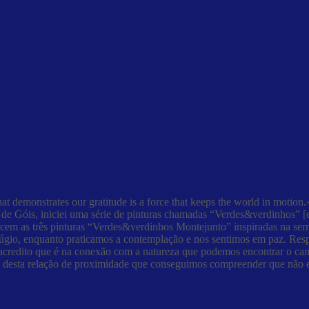
hat demonstrates our gratitude is a force that keeps the world in moti
o de Góis, iniciei uma série de pinturas chamadas “Verdes&verdinhos”
nascem as três pinturas “Verdes&verdinhos Montejunto” inspiradas na ser
fúgio, enquanto praticamos a contemplação e nos sentimos em paz. Res
acredito que é na conexão com a natureza que podemos encontrar o cam
és desta relação de proximidade que conseguimos compreender que não e